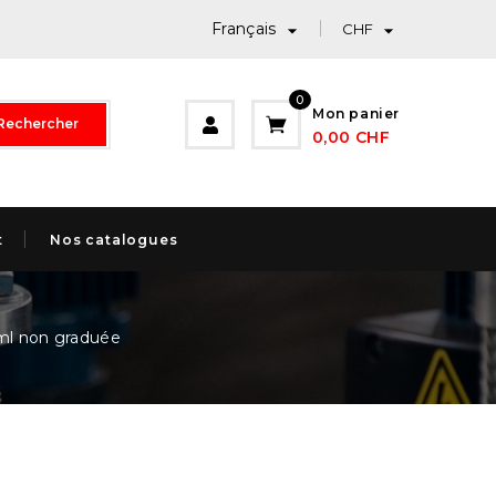
Français


CHF
0
Mon panier
Rechercher
0,00 CHF
t
Nos catalogues
ml non graduée