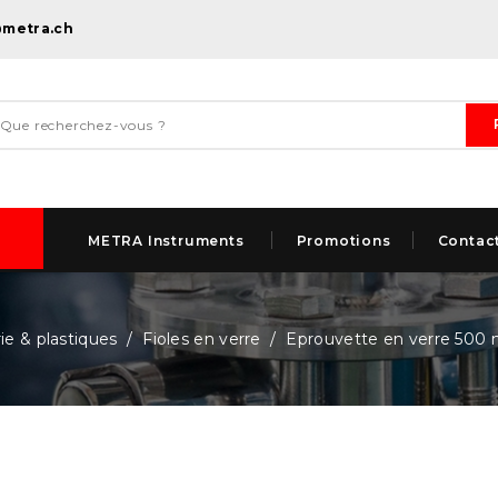
@metra.ch
METRA Instruments
Promotions
Contac
ie & plastiques
Fioles en verre
Eprouvette en verre 500 