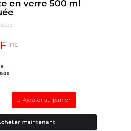
e en verre 500 ml
uée
30.500
HF
TTC
ée
.500
Ajouter au panier
Acheter maintenant