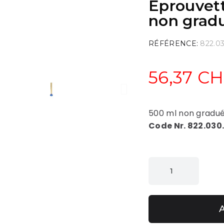
Eprouvett
non grad
RÉFÉRENCE
822.0
56,37 C
500 ml non gradu
Code Nr. 822.030