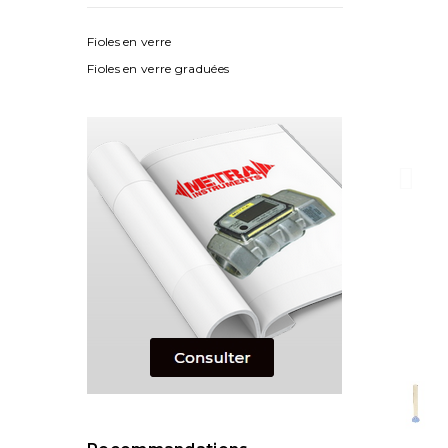
Fioles en verre
Fioles en verre graduées