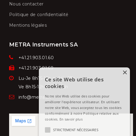
Nous contacter
Politique de confidentialité
Mentions légales
METRA Instruments SA
+41.21.903.01.60
+41.21.903.01.69
×
Lu-Je 8h15-12h et 14h-17h
Ce site Web utilise des
cookies
Ve
8h15-12h et 14h-16h
Notre site Web utilise des cookies pour
info@metra.ch
améliorer l'expérience utilisateur. En utilisant
notre site Web, vous acceptez tous les cookies
conformément à notre Politique relative aux
cookies.
En savoir plus
STRICTEMENT NÉCESSAIRES