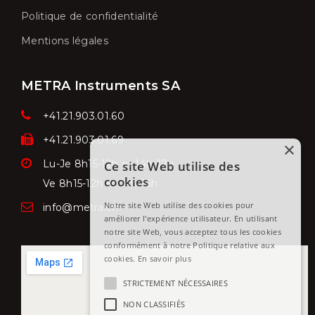
Politique de confidentialité
Mentions légales
METRA Instruments SA
+41.21.903.01.60
+41.21.903.01.69
×
Lu-Je 8h15-12h et 14h-17h
Ce site Web utilise des
cookies
Ve
8h15-12h et 14h-16h
Notre site Web utilise des cookies pour
info@metra.ch
améliorer l'expérience utilisateur. En utilisant
notre site Web, vous acceptez tous les cookies
conformément à notre Politique relative aux
cookies.
En savoir plus
STRICTEMENT NÉCESSAIRES
NON CLASSIFIÉS