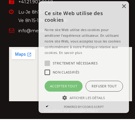
+41.21.903.01.69
×
Lu-Je 8h15-12h et 14h-17h
Ce site Web utilise des
cookies
Ve
8h15-12h et 14h-16h
Notre site Web utilise des cookies pour
info@metra.ch
améliorer l'expérience utilisateur. En utilisant
notre site Web, vous acceptez tous les cookies
conformément à notre Politique relative aux
cookies.
En savoir plus
STRICTEMENT NÉCESSAIRES
NON CLASSIFIÉS
ACCEPTER TOUT
REFUSER TOUT
AFFICHER LES DÉTAILS
POWERED BY COOKIE-SCRIPT
Visualiser sur Google Maps