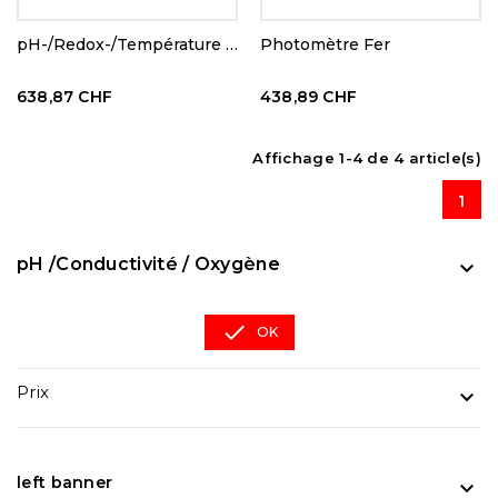
pH-/Redox-/Température étanche
Photomètre Fer
638,87 CHF
438,89 CHF
Affichage 1-4 de 4 article(s)
1
pH /Conductivité / Oxygène


OK
Prix

left banner
