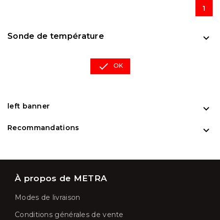
1
Sonde de température


OK
left banner

Recommandations

À propos de METRA
Modes de livraison
Conditions générales de vente