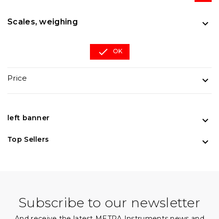
Scales, weighing


OK
Price

left banner

Top Sellers

Subscribe to our newsletter
And receive the latest METRA Instruments news and