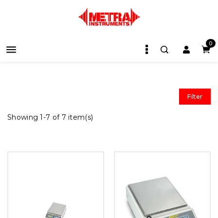
0

Filter
Showing 1-7 of 7 item(s)