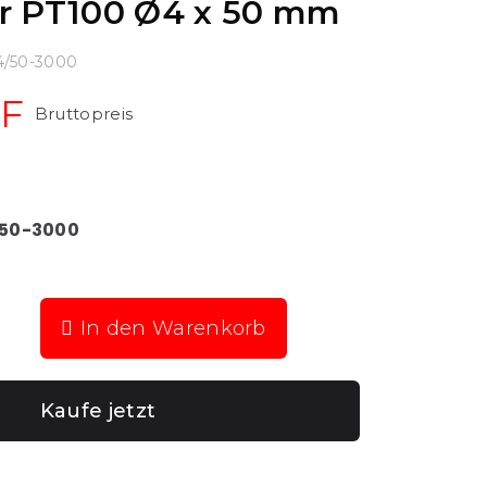
er PT100 Ø4 x 50 mm
4/50-3000
HF
Bruttopreis
/50-3000
In den Warenkorb
Kaufe jetzt