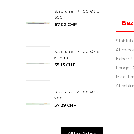
Stabfühler PT100 Ø6 x
600 mm
Bez
67,02 CHF
Stabfüh
Abmessu
Stabfühler PT100 Ø6 x
52 mm
Kabel: 3 
55,13 CHF
Länge:
Max. Te
Abschlus
Stabfühler PT100 Ø6 x
200 mm
57,29 CHF
All best Sellers