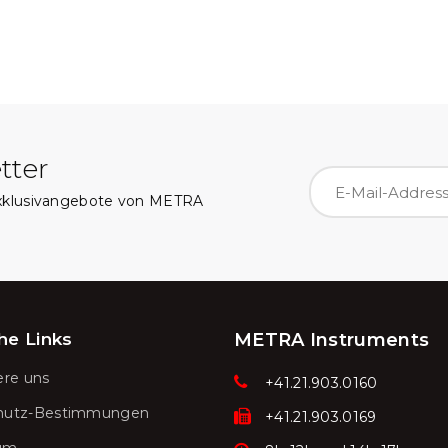
tter
Exklusivangebote von METRA
he Links
METRA Instruments
ere uns
+41.21.903.0160
hutz-Bestimmungen
+41.21.903.0169
um