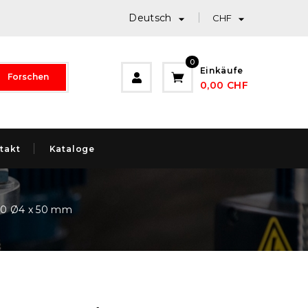
Deutsch


CHF
0
Einkäufe
Forschen
0,00 CHF
takt
Kataloge
00 Ø4 x 50 mm