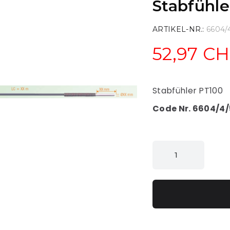
Stabfühl
ARTIKEL-NR.
6604/
52,97 C
Stabfühler PT100
Code Nr. 6604/4