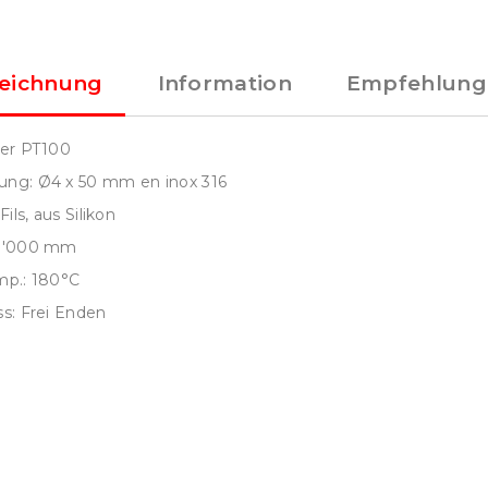
eichnung
Information
Empfehlung
ler PT100
ng: Ø4 x 50 mm en inox 316
Fils, aus Silikon
 3'000 mm
mp.: 180°C
s: Frei Enden