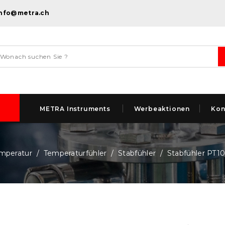
info@metra.ch
METRA Instruments
Werbeaktionen
Kon
mperatur
Temperaturfühler
Stabfühler
Stabfühler PT1