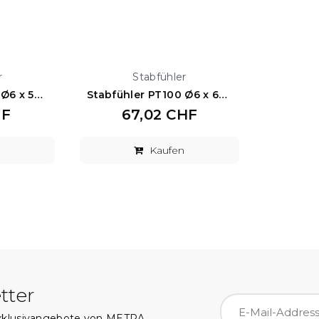
r
Stabfühler
Stabfühler PT100 Ø6 x 52 mm
Stabfühler PT100 Ø6 x 600 mm
HF
67,02 CHF
n
Kaufen
tter
Exklusivangebote von METRA