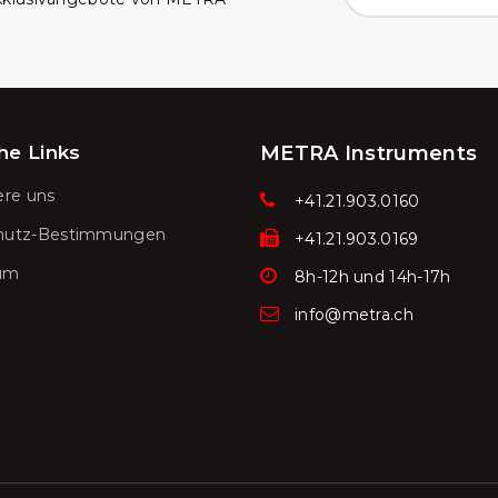
he Links
METRA Instruments
ere uns
+41.21.903.0160
hutz-Bestimmungen
+41.21.903.0169
um
8h-12h und 14h-17h
info@metra.ch