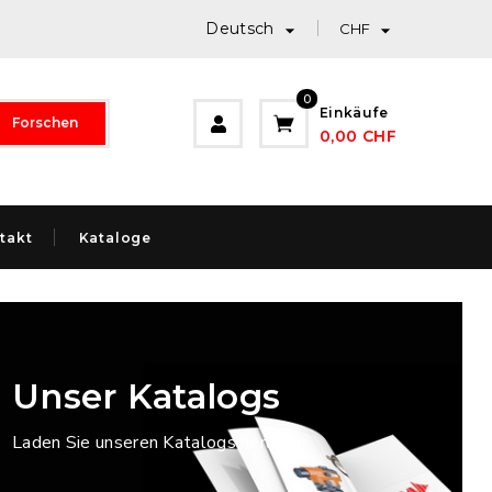
Deutsch


CHF
0
Einkäufe
Forschen
0,00 CHF
takt
Kataloge
Unser Katalogs
Laden Sie unseren Katalogs herunter