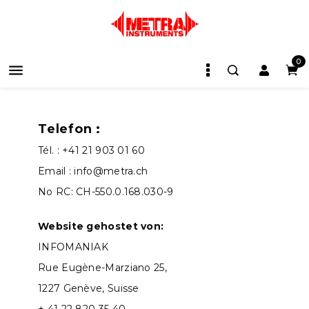
0

Telefon :
Tél. : +41 21 903 01 60
Email : info@metra.ch
No RC: CH-550.0.168.030-9
Website gehostet von:
INFOMANIAK
Rue Eugène-Marziano 25,
1227 Genève, Suisse